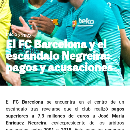
Inicio
2023
El FC Barcelona y el
escándalo Negreira:
pagos y acusaciones
El
FC Barcelona
se encuentra en el centro de un
escándalo tras revelarse que el club realizó
pagos
superiores a 7,3 millones de euros
a
José María
Enríquez Negreira
, exvicepresidente de los árbitros
nacionales, entre
2001 y 2018
. Este caso ha generado