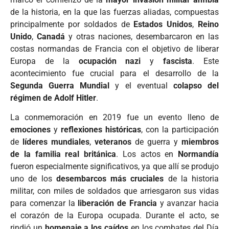
de la historia, en la que las fuerzas aliadas, compuestas
principalmente por soldados de
Estados Unidos
,
Reino
Unido
,
Canadá
y otras naciones, desembarcaron en las
costas normandas de Francia con el objetivo de liberar
Europa de la
ocupación nazi
y
fascista
. Este
acontecimiento fue crucial para el desarrollo de la
Segunda Guerra Mundial
y el eventual
colapso del
régimen de Adolf Hitler
.
La conmemoración en 2019 fue un evento lleno de
emociones
y
reflexiones históricas
, con la participación
de
líderes mundiales
,
veteranos
de guerra y
miembros
de la familia real británica
. Los actos en
Normandía
fueron especialmente significativos, ya que allí se produjo
uno de los
desembarcos más cruciales
de la historia
militar, con miles de soldados que arriesgaron sus vidas
para comenzar la
liberación de Francia
y avanzar hacia
el corazón de la Europa ocupada. Durante el acto, se
rindió un
homenaje a los caídos
en los combates del Día