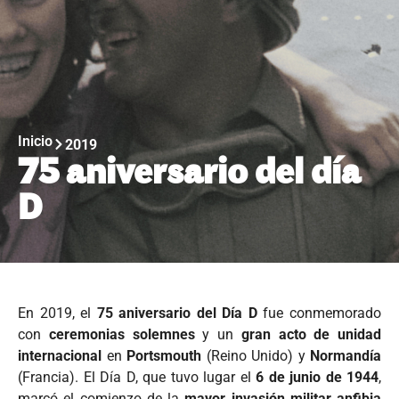
Inicio
2019
75 aniversario del día
D
En 2019, el
75 aniversario del Día D
fue conmemorado
con
ceremonias solemnes
y un
gran acto de unidad
internacional
en
Portsmouth
(Reino Unido) y
Normandía
(Francia). El Día D, que tuvo lugar el
6 de junio de 1944
,
marcó el comienzo de la
mayor invasión militar anfibia