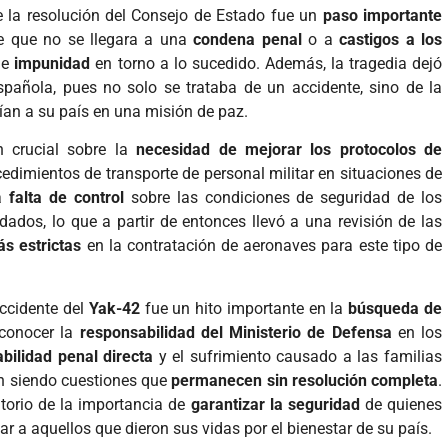
 la resolución del Consejo de Estado fue un
paso importante
de que no se llegara a una
condena penal
o a
castigos a los
de
impunidad
en torno a lo sucedido. Además, la tragedia dejó
spañola, pues no solo se trataba de un accidente, sino de la
an a su país en una misión de paz.
n crucial sobre la
necesidad de mejorar los protocolos de
edimientos de transporte de personal militar en situaciones de
la
falta de control
sobre las condiciones de seguridad de los
dados, lo que a partir de entonces llevó a una revisión de las
s estrictas
en la contratación de aeronaves para este tipo de
ccidente del
Yak-42
fue un hito importante en la
búsqueda de
econocer la
responsabilidad del Ministerio de Defensa
en los
bilidad penal directa
y el sufrimiento causado a las familias
en siendo cuestiones que
permanecen sin resolución completa
.
atorio de la importancia de
garantizar la seguridad
de quienes
ar a aquellos que dieron sus vidas por el bienestar de su país.