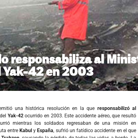
o responsabiliza al Mini
el Yak-42 en 2003
itió una histórica resolución en la que
responsabilizó al
 del
Yak-42
ocurrido en 2003. Este accidente aéreo, que resultó
currió mientras los soldados regresaban de una misión en
ruta entre
Kabul
y
España
, sufrió un fatídico accidente en el que
e
Trabzon
, causando la pérdida de todas las vidas a bordo. La