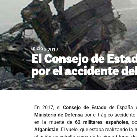
Inicio
2017
El Consejo de Estad
por el accidente d
En 2017, el
Consejo de Estado
de España em
Ministerio de Defensa
por el trágico accidente
en la muerte de
62 militares españoles
, o
Afganistán
. El vuelo, que estaba realizando la 
el avión se estrelló cerca de la ciudad turca d