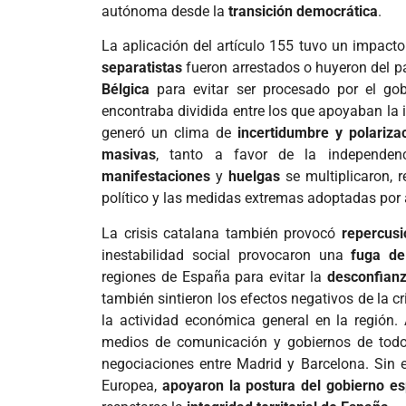
autónoma desde la
transición democrática
.
La aplicación del artículo 155 tuvo un impacto
separatistas
fueron arrestados o huyeron del p
Bélgica
para evitar ser procesado por el gob
encontraba dividida entre los que apoyaban la
generó un clima de
incertidumbre y polariza
masivas
, tanto a favor de la independ
manifestaciones
y
huelgas
se multiplicaron, r
político y las medidas extremas adoptadas por
La crisis catalana también provocó
repercus
inestabilidad social provocaron una
fuga d
regiones de España para evitar la
desconfianz
también sintieron los efectos negativos de la cr
la actividad económica general en la región. A
medios de comunicación y gobiernos de todo
negociaciones entre Madrid y Barcelona. Sin 
Europea,
apoyaron la postura del gobierno e