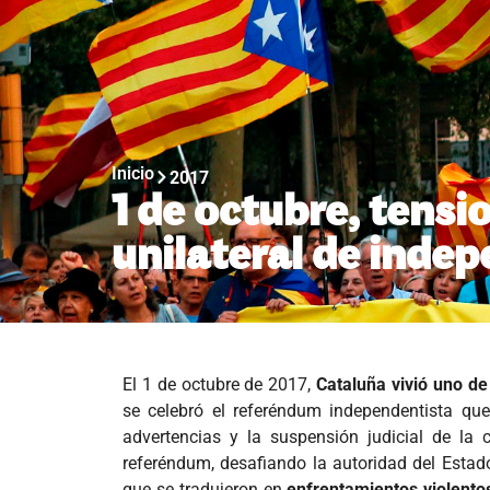
Inicio
2017
1 de octubre, tensi
unilateral de inde
El 1 de octubre de 2017,
Cataluña vivió uno de
se celebró el referéndum independentista que
advertencias y la suspensión judicial de la 
referéndum, desafiando la autoridad del Estado
que se tradujeron en
enfrentamientos violentos