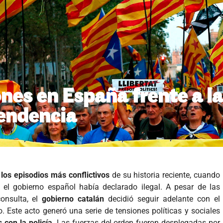
ones en España frente a l
pendencia
 los episodios más conflictivos
de su historia reciente, cuando
 el gobierno español había declarado ilegal. A pesar de las
consulta, el
gobierno catalán
decidió seguir adelante con el
. Este acto generó una serie de tensiones políticas y sociales
 con la policía
. Las fuerzas del orden fueron desplegadas por