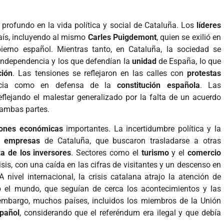
 profundo en la vida política y social de Cataluña. Los
líderes
aís, incluyendo al mismo
Carles Puigdemont
, quien se exilió en
ierno español. Mientras tanto, en Cataluña, la sociedad se
 independencia y los que defendían la
unidad
de España, lo que
ción
. Las tensiones se reflejaron en las calles con
protestas
encia como en defensa de la
constitución española
. Las
eflejando el malestar generalizado por la falta de un acuerdo
 ambas partes.
iones económicas
importantes. La incertidumbre política y la
e empresas
de Cataluña, que buscaron trasladarse a otras
a de los inversores
. Sectores como el
turismo
y el
comercio
isis, con una caída en las cifras de visitantes y un descenso en
 nivel internacional, la crisis catalana atrajo la atención de
 el mundo, que seguían de cerca los acontecimientos y las
embargo, muchos países, incluidos los miembros de la Unión
spañol
, considerando que el referéndum era ilegal y que debía