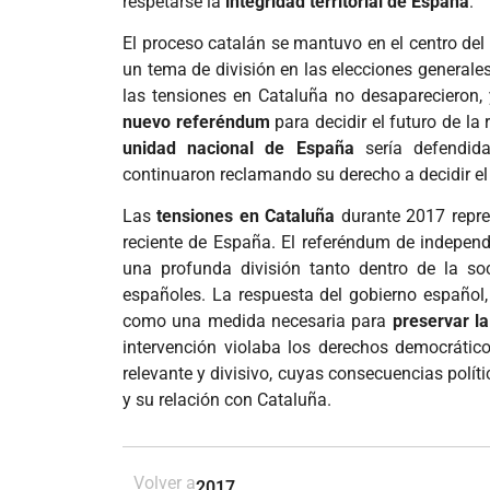
respetarse la
integridad territorial de España
.
El proceso catalán se mantuvo en el centro del 
un tema de división en las elecciones generale
las tensiones en Cataluña no desaparecieron,
nuevo referéndum
para decidir el futuro de la 
unidad nacional de España
sería defendida
continuaron reclamando su derecho a decidir el f
Las
tensiones en Cataluña
durante 2017 repre
reciente de España. El referéndum de independ
una profunda división tanto dentro de la so
españoles. La respuesta del gobierno español, 
como una medida necesaria para
preservar l
intervención violaba los derechos democrátic
relevante y divisivo, cuyas consecuencias polí
y su relación con Cataluña.
Volver a
2017