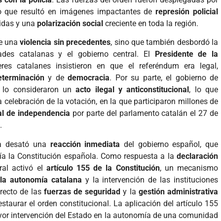
 lo que resultó en imágenes impactantes de
represión policial
ridas y una
polarización social
creciente en toda la región.
de una
violencia sin precedentes
, sino que también desbordó la
ades catalanas y el gobierno central. El
Presidente de la
eres catalanes insistieron en que el referéndum era legal,
eterminación
y de
democracia
. Por su parte, el gobierno de
s lo consideraron un
acto ilegal y anticonstitucional
, lo que
 celebración de la votación, en la que participaron millones de
ral de independencia
por parte del parlamento catalán el 27 de
.
ña desató una
reacción inmediata
del gobierno español, que
ía la Constitución española. Como respuesta a la
declaración
tral activó el
artículo 155 de la Constitución
, un mecanismo
la autonomía catalana
y la intervención de las instituciones
irecto de las
fuerzas de seguridad
y la
gestión administrativa
staurar el orden constitucional. La aplicación del artículo 155
yor intervención del Estado en la autonomía de una comunidad