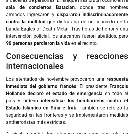
a decenas de personas. El ataque más brutal ocurrió en la
sala de conciertos Bataclan
, donde tres hombres
armados ingresaron y
dispararon indiscriminadamente
contra la multitud
que disfrutaba de un concierto de la
banda Eagles of Death Metal. Tras horas de horror y una
intervención policial, los atacantes fueron abatidos, pero
90 personas perdieron la vida
en el recinto.
Consecuencias y reacciones
internacionales
Los atentados de noviembre provocaron una
respuesta
inmediata del gobierno francés
. El presidente
François
Hollande declaró el estado de emergencia
en todo el
país y ordenó
intensificar los bombardeos contra el
Estado Islámico en Siria e Irak
. También se reforzó la
seguridad en las fronteras y se implementaron medidas
antiterroristas más estrictas.
A nivel mundial, los ataques generaron una ola de