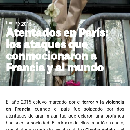
Inicio
2015
Atentados en París:
los ataques que
conmocionaron a
Francia y al mundo
El año 2015 estuvo marcado por el
terror y la violencia
en Francia
, cuando el país fue golpeado por dos
atentados de gran magnitud que dejaron una profunda
huella en la sociedad. El primero de ellos ocurrió en enero,
con el ataque contra la revista satírica
Charlie Hebdo
, y el