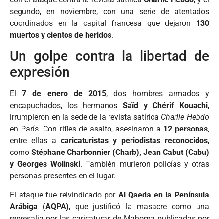
segundo, en noviembre, con una serie de atentados
coordinados en la capital francesa que dejaron
130
muertos y cientos de heridos
.
Un golpe contra la libertad de
expresión
El
7 de enero de 2015
, dos hombres armados y
encapuchados, los hermanos
Saïd y Chérif Kouachi
,
irrumpieron en la sede de la revista satírica
Charlie Hebdo
en París. Con rifles de asalto, asesinaron a
12 personas
,
entre ellas a
caricaturistas y periodistas reconocidos
,
como
Stéphane Charbonnier (Charb), Jean Cabut (Cabu)
y Georges Wolinski
. También murieron policías y otras
personas presentes en el lugar.
El ataque fue reivindicado por
Al Qaeda en la Península
Arábiga (AQPA)
, que justificó la masacre como una
represalia por las caricaturas de Mahoma publicadas por