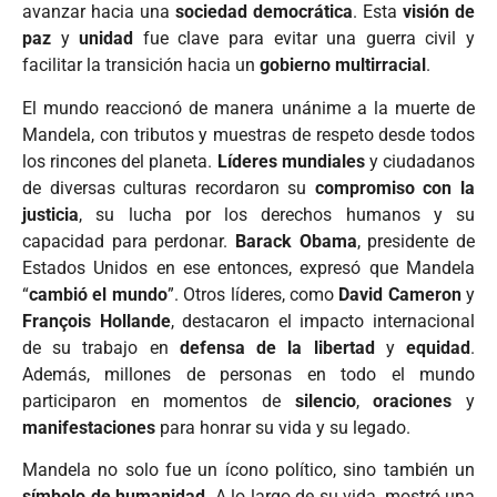
avanzar hacia una
sociedad democrática
. Esta
visión de
paz
y
unidad
fue clave para evitar una guerra civil y
facilitar la transición hacia un
gobierno multirracial
.
El mundo reaccionó de manera unánime a la muerte de
Mandela, con tributos y muestras de respeto desde todos
los rincones del planeta.
Líderes mundiales
y ciudadanos
de diversas culturas recordaron su
compromiso con la
justicia
, su lucha por los derechos humanos y su
capacidad para perdonar.
Barack Obama
, presidente de
Estados Unidos en ese entonces, expresó que Mandela
“
cambió el mundo
”. Otros líderes, como
David Cameron
y
François Hollande
, destacaron el impacto internacional
de su trabajo en
defensa de la libertad
y
equidad
.
Además, millones de personas en todo el mundo
participaron en momentos de
silencio
,
oraciones
y
manifestaciones
para honrar su vida y su legado.
Mandela no solo fue un ícono político, sino también un
símbolo de humanidad
. A lo largo de su vida, mostró una