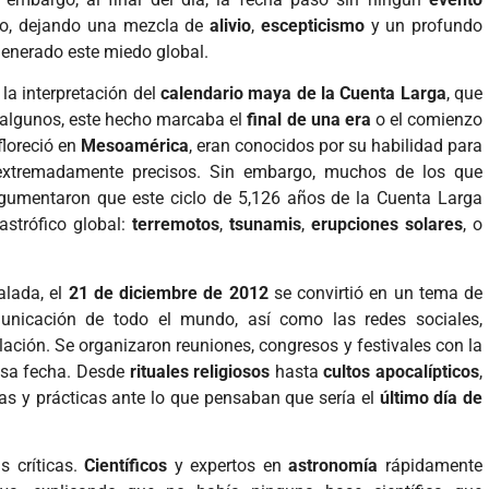
so, dejando una mezcla de
alivio
,
escepticismo
y un profundo
enerado este miedo global.
la interpretación del
calendario maya de la Cuenta Larga
, que
 algunos, este hecho marcaba el
final de una era
o el comienzo
floreció en
Mesoamérica
, eran conocidos por su habilidad para
 extremadamente precisos. Sin embargo, muchos de los que
gumentaron que este ciclo de 5,126 años de la Cuenta Larga
tastrófico global:
terremotos
,
tsunamis
,
erupciones solares
, o
alada, el
21 de diciembre de 2012
se convirtió en un tema de
unicación de todo el mundo, así como las redes sociales,
lación. Se organizaron reuniones, congresos y festivales con la
 esa fecha. Desde
rituales religiosos
hasta
cultos apocalípticos
,
s y prácticas ante lo que pensaban que sería el
último día de
 críticas.
Científicos
y expertos en
astronomía
rápidamente