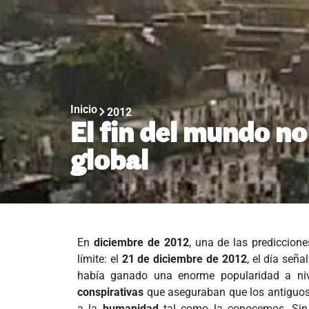
Inicio
2012
El fin del mundo no
global
En
diciembre de 2012
, una de las prediccion
límite: el
21 de diciembre de 2012
, el día señ
había ganado una enorme popularidad a nive
conspirativas
que aseguraban que los antiguos 
a la
humanidad
tal como la conocemos. Sin 