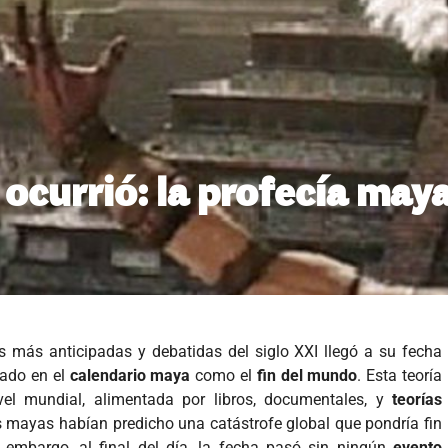
 ocurrió: la profecía may
es más anticipadas y debatidas del siglo XXI llegó a su fecha
alado en el
calendario maya
como el
fin del mundo
. Esta teoría
l mundial, alimentada por libros, documentales, y
teorías
mayas habían predicho una catástrofe global que pondría fin
embargo, al final del día, la fecha pasó sin ningún
evento