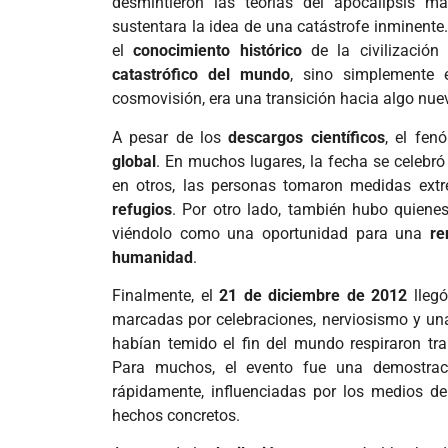
desmintieron las teorías del apocalipsis m
sustentara la idea de una catástrofe inminente.
el
conocimiento histórico
de la civilizació
catastrófico del mundo
, sino simplemente
cosmovisión, era una transición hacia algo nuev
A pesar de los
descargos científicos
, el fen
global
. En muchos lugares, la fecha se celebr
en otros, las personas tomaron medidas ex
refugios
. Por otro lado, también hubo quienes
viéndolo como una oportunidad para una
re
humanidad
.
Finalmente, el
21 de diciembre de 2012
llegó
marcadas por celebraciones, nerviosismo y u
habían temido el fin del mundo respiraron tra
Para muchos, el evento fue una demostr
rápidamente, influenciadas por los medios d
hechos concretos.