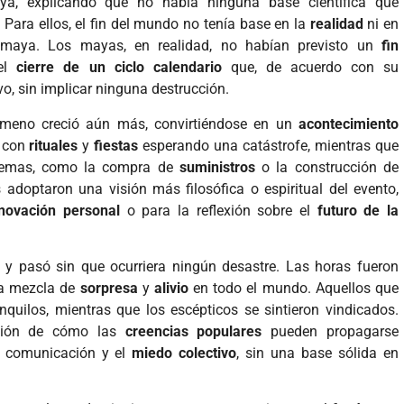
aya, explicando que no había ninguna base científica que
 Para ellos, el fin del mundo no tenía base en la
realidad
ni en
n maya. Los mayas, en realidad, no habían previsto un
fin
 el
cierre de un ciclo calendario
que, de acuerdo con su
o, sin implicar ninguna destrucción.
ómeno creció aún más, convirtiéndose en un
acontecimiento
ó con
rituales
y
fiestas
esperando una catástrofe, mientras que
tremas, como la compra de
suministros
o la construcción de
 adoptaron una visión más filosófica o espiritual del evento,
novación personal
o para la reflexión sobre el
futuro de la
 y pasó sin que ocurriera ningún desastre. Las horas fueron
na mezcla de
sorpresa
y
alivio
en todo el mundo. Aquellos que
nquilos, mientras que los escépticos se sintieron vindicados.
ación de cómo las
creencias populares
pueden propagarse
e comunicación y el
miedo colectivo
, sin una base sólida en