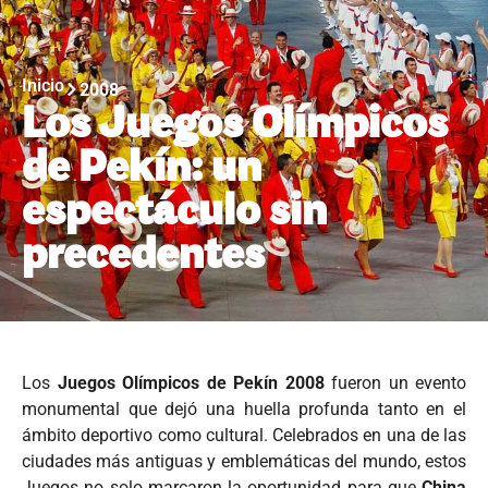
Inicio
2008
Los Juegos Olímpicos
de Pekín: un
espectáculo sin
precedentes
Los
Juegos Olímpicos de Pekín 2008
fueron un evento
monumental que dejó una huella profunda tanto en el
ámbito deportivo como cultural. Celebrados en una de las
ciudades más antiguas y emblemáticas del mundo, estos
Juegos no solo marcaron la oportunidad para que
China