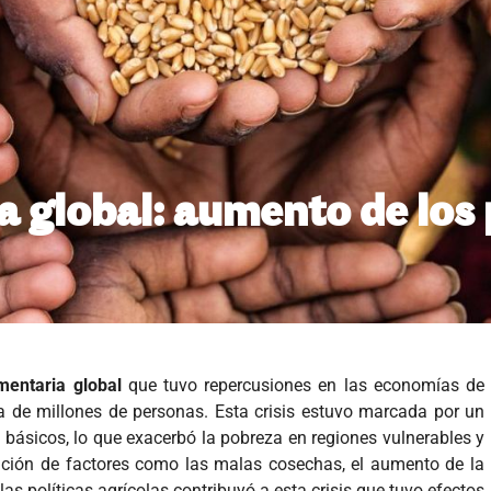
ia global: aumento de los 
imentaria global
que tuvo repercusiones en las economías de
 de millones de personas. Esta crisis estuvo marcada por un
 básicos, lo que exacerbó la pobreza en regiones vulnerables y
ación de factores como las malas cosechas, el aumento de la
as políticas agrícolas contribuyó a esta crisis que tuvo efectos