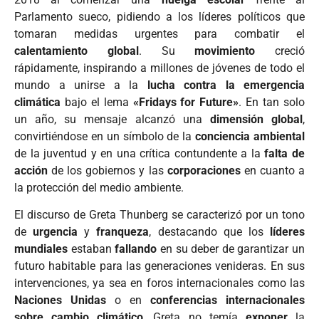
Parlamento sueco, pidiendo a los líderes políticos que
tomaran medidas urgentes para combatir el
calentamiento global
. Su
movimiento
creció
rápidamente, inspirando a millones de jóvenes de todo el
mundo a unirse a la
lucha contra la emergencia
climática
bajo el lema
«Fridays for Future»
. En tan solo
un año, su mensaje alcanzó una
dimensión global
,
convirtiéndose en un símbolo de la
conciencia ambiental
de la juventud y en una crítica contundente a la
falta de
acción
de los gobiernos y las
corporaciones
en cuanto a
la protección del medio ambiente.
El discurso de Greta Thunberg se caracterizó por un tono
de
urgencia
y
franqueza
, destacando que los
líderes
mundiales
estaban
fallando
en su deber de garantizar un
futuro habitable para las generaciones venideras. En sus
intervenciones, ya sea en foros internacionales como las
Naciones Unidas
o en
conferencias internacionales
sobre cambio climático
, Greta no temía
exponer
la