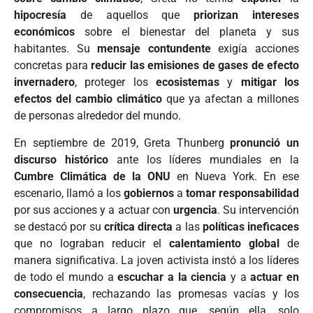
hipocresía
de aquellos que
priorizan intereses
económicos
sobre el bienestar del planeta y sus
habitantes. Su
mensaje contundente
exigía acciones
concretas para
reducir las emisiones de gases de efecto
invernadero
, proteger los
ecosistemas
y
mitigar los
efectos del cambio climático
que ya afectan a millones
de personas alrededor del mundo.
En septiembre de 2019, Greta Thunberg
pronunció un
discurso histórico
ante los líderes mundiales en la
Cumbre Climática de la ONU
en Nueva York. En ese
escenario, llamó a los
gobiernos
a
tomar responsabilidad
por sus acciones y a actuar con
urgencia
. Su intervención
se destacó por su
crítica directa
a las
políticas ineficaces
que no lograban reducir el
calentamiento global
de
manera significativa. La joven activista instó a los líderes
de todo el mundo a
escuchar a la ciencia
y a
actuar en
consecuencia
, rechazando las promesas vacías y los
compromisos a largo plazo que, según ella, solo